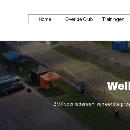
Ga naar de inhoud
Home
Over de Club
Trainingen
▼
Wel
BMX voor iedereen: van eerste proeft