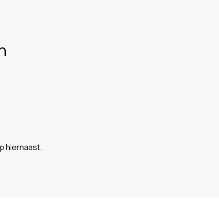
n
op hiernaast.