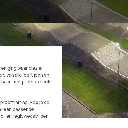
eniging waar plezier,
rs van alle leeftijden en
e baan met professionele
roeftraining. Heb je de
ar een passende
b- en regiowedstrijden.