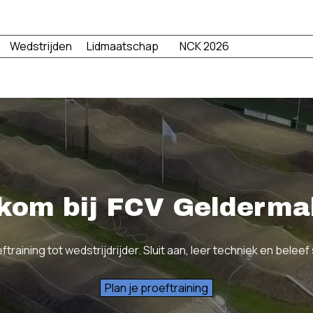
Menu overslaan
Wedstrijden
Lidmaatschap
NCK 2026
▼
▼
▼
kom bij FCV Gelderma
raining tot wedstrijdrijder. Sluit aan, leer techniek en belee
Plan je proeftraining